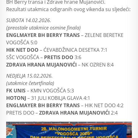
BH Berry transa i Zdrave hrane Mujanovići.
Rezultati utakmica odigranih ovog vikenda su sljedeći:
SUBOTA 14.02.2026.
(preostale utakmice osmine finala)
ENGLMAYER BH BERRY TRANS
– ZELENE BERETKE
VOGOŠĆA 5:0
HIK NET DOO
– ĆEVABDŽINICA DESETKA 7:1
SŠC VOGOŠĆA –
PRETIS DOO
3:6
ZDRAVA HRANA MUJANOVIĆI
– NK OZREN 8:4
NEDJELJA 15.02.2026.
(utakmice četvrtfinala)
FK UNIS
– KMN VOGOŠĆA 5:3
HOTONJ
– 31 JULI KOBILJA GLAVA 4:1
ENGLMAYER BH BERRY TRANS
– HIK NET DOO 4:2
PRETIS DOO –
ZDRAVA HRANA MUJANOVIĆI
2:4