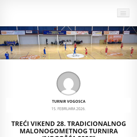
HOME
O TURNIRU
DOKUMENTI TURNIRA
28 TURNIR
ARHIVA
SPONZORI I PRIJATELJI TURNIRA
TURNIR VOGOSCA
15. FEBRUARA 2026.
MULTIMEDIJA
TREĆI VIKEND 28. TRADICIONALNOG
KONTAKT
MALONOGOMETNOG TURNIRA