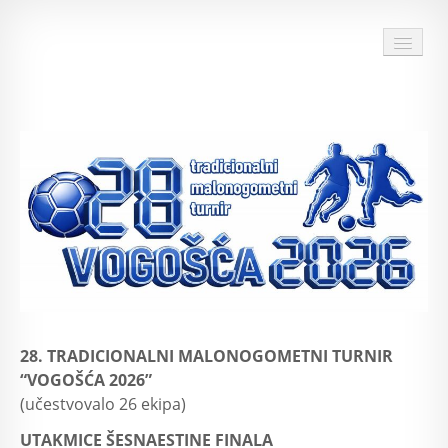
HOME
O TURNIRU
DOKUMENTI TURNIRA
28 TURNIR
ARHIVA
SPONZORI I PRIJATELJI TURNIRA
28. TRADICIONALNI MALONOGOMETNI TURNIR
MULTIMEDIJA
“VOGOŠĆA 2026”
(učestvovalo 26 ekipa)
KONTAKT
UTAKMICE ŠESNAESTINE FINALA