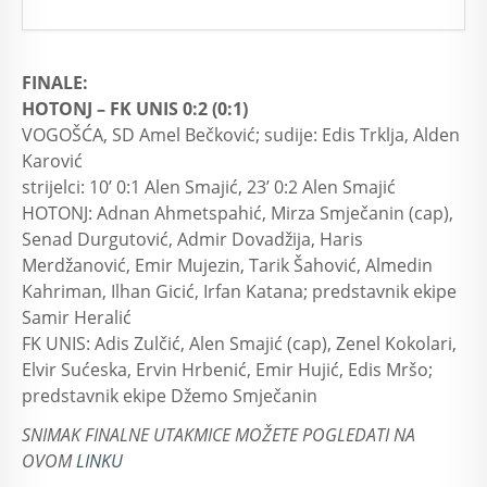
FINALE:
HOTONJ – FK UNIS 0:2 (0:1)
VOGOŠĆA, SD Amel Bečković; sudije: Edis Trklja, Alden
Karović
strijelci: 10’ 0:1 Alen Smajić, 23’ 0:2 Alen Smajić
HOTONJ: Adnan Ahmetspahić, Mirza Smječanin (cap),
Senad Durgutović, Admir Dovadžija, Haris
Merdžanović, Emir Mujezin, Tarik Šahović, Almedin
Kahriman, Ilhan Gicić, Irfan Katana; predstavnik ekipe
Samir Heralić
FK UNIS: Adis Zulčić, Alen Smajić (cap), Zenel Kokolari,
Elvir Sućeska, Ervin Hrbenić, Emir Hujić, Edis Mršo;
predstavnik ekipe Džemo Smječanin
SNIMAK FINALNE UTAKMICE MOŽETE POGLEDATI NA
OVOM
LINKU