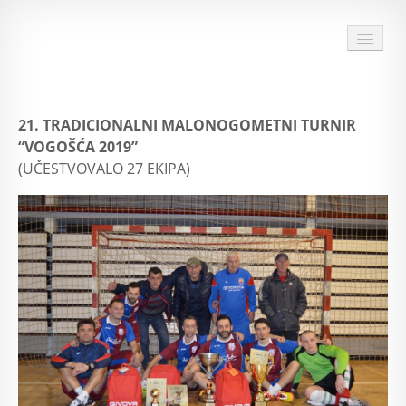
HOME
21. TRADICIONALNI MALONOGOMETNI TURNIR
O TURNIRU
“VOGOŠĆA 2019”
(UČESTVOVALO 27 EKIPA)
DOKUMENTI TURNIRA
28 TURNIR
ARHIVA
SPONZORI I PRIJATELJI TURNIRA
MULTIMEDIJA
KONTAKT