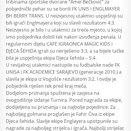
tribinama sportske dvorane “Amel Bečković” za
pobjednički pehar su se borili FK UNIS i ENGLMAYER
BH BERRY TRANS. U neizvjesnoj utakmici uspješniji su
bili igrači Englmayera koji su slavili rezultatom 4:3.
Neizvjesno je bilo i u utakmici za treće mjesto, u kojoj
smo pobjednika dobili tek nakon izvođenja penala. U
regularnom dijelu CAFE IGRAONICA MAGIC KIDS i
DJECA ŠEHIDA igrali su neriješeno 3:3, a sa bijele tačke
bila je uspješnija ekipa Djeca šehida – 5:4.
U revijalnoj utakmici nastupile su fudbalske nade FK
UNISA i FK ACADEMICE SARAJEVO (generacije 2010.) a
slavila je ekipa iz Vogošće rezultatom 3:2. I ovdje je
pobjednik riješen tek pred kraj meča.
Dodjelom priznanja spuštena je zavjesa na
ovogodišnje izdanje Turnira. Pored nagrada za ekipe,
dodijeljena su priznanja i za najbolje pojedince. Za
najboljeg golmana proglašen je Fahir Ćiva iz ekipe
Djeca šehida. Slavlje ekipe Englayera upotpunile su
nagrade za najboljeg strijelca i igrača. Najbolji strijelac