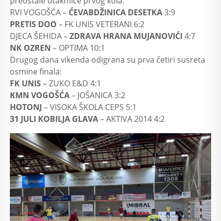
preostale utakmice prvog kola:
RVI VOGOŠĆA –
ĆEVABDŽINICA DESETKA
3:9
PRETIS DOO
– FK UNIS VETERANI 6:2
DJECA ŠEHIDA –
ZDRAVA HRANA MUJANOVIĆI
4:7
NK OZREN
– OPTIMA 10:1
Drugog dana vikenda odigrana su prva četiri susreta
osmine finala:
FK UNIS
– ZUKO E&D 4:1
KMN VOGOŠĆA
– JOŠANICA 3:2
HOTONJ
– VISOKA ŠKOLA CEPS 5:1
31 JULI KOBILJA GLAVA
– AKTIVA 2014 4:2