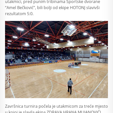
utakmici, pred punim tribinama Sportske dvorane
“Amel Bečković”, bili bolji od ekipe HOTONJ slavivši
rezultatom 5:0.
Završnica turnira počela je utakmicom za treće mjesto
u kojoj je slavila ekipa ZDRAVA HRANA MUJANOVIĆI