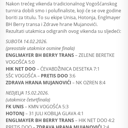
Nakon trećeg vikenda tradicionalnog Vogošćanskog
turnira dobili smo i polufinaliste, koji će se ove godine
boriti za titulu. To su ekipe Unisa, Hotonja, Englmayer
BH Berry transa i Zdrave hrane Mujanovići.
Rezultati utakmica odigranih ovog vikenda su sljedeći:
SUBOTA 14.02.2026.
(preostale utakmice osmine finala)
ENGLMAYER BH BERRY TRANS
– ZELENE BERETKE
VOGOŠĆA 5:0
HIK NET DOO
– ĆEVABDŽINICA DESETKA 7:1
SŠC VOGOŠĆA –
PRETIS DOO
3:6
ZDRAVA HRANA MUJANOVIĆI
– NK OZREN 8:4
NEDJELJA 15.02.2026.
(utakmice četvrtfinala)
FK UNIS
– KMN VOGOŠĆA 5:3
HOTONJ
– 31 JULI KOBILJA GLAVA 4:1
ENGLMAYER BH BERRY TRANS
– HIK NET DOO 4:2
PRETIS DOO –
ZDRAVA HRANA MUJANOVIĆI
2:4