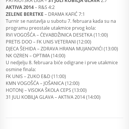
PATRIOTSKA LIGA –
31 JULI KOBILJA GLAVA
2:7
AKTIVA 2014
– R&S 4:2
ZELENE BERETKE
– DRAMA KAFIĆ 7:1
Turnir se nastavlja u subotu 7. februara kada su na
programu preostale utakmice prvog kola:
RVI VOGOŠĆA – ĆEVABDŽINICA DESETKA (11:00)
PRETIS DOO – FK UNIS VETERANI (12:00)
DJECA ŠEHIDA – ZDRAVA HRANA MUJANOVIĆI (13:00)
NK OZREN – OPTIMA (14:00)
U nedjelju 8. februara biće odigrane i prve utakmice
osmine finala:
FK UNIS – ZUKO E&D (11:00)
KMN VOGOŠĆA – JOŠANICA (12:00)
HOTONJ – VISOKA ŠKOLA CEPS (13:00)
31 JULI KOBILJA GLAVA – AKTIVA 2014 (14:00)