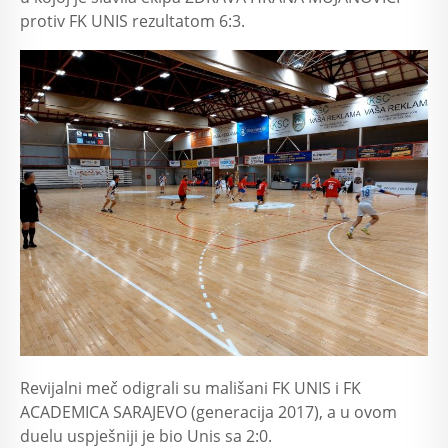
protiv FK UNIS rezultatom 6:3.
Revijalni meč odigrali su mališani FK UNIS i FK
ACADEMICA SARAJEVO (generacija 2017), a u ovom
duelu uspješniji je bio Unis sa 2:0.