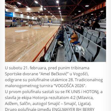
U subotu 21. februara, pred punim tribinama
Sportske dvorane “Amel Bečković” u Vogošći,
odigrane su polufinalne utakmice 28. Tradicionalnog
malonogometnog turnira “VOGOŠĆA 2026”.
U prvom polufinalu sastali su se FK UNIS i HOTONJ, a
slavila je ekipa Hotonja rezultatom 4:2 (Milavica,
Adžem, Salčin, autogol Smajić – Smajić, Ligata).
Drugo polufinale između ENGLMAYER BH BERRY