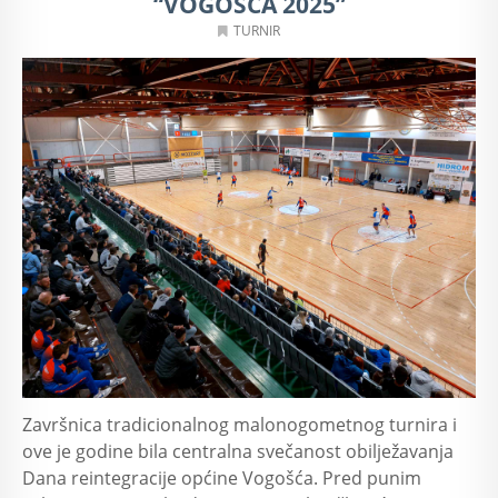
“VOGOŠĆA 2025”
TURNIR
Završnica tradicionalnog malonogometnog turnira i
ove je godine bila centralna svečanost obilježavanja
Dana reintegracije općine Vogošća. Pred punim