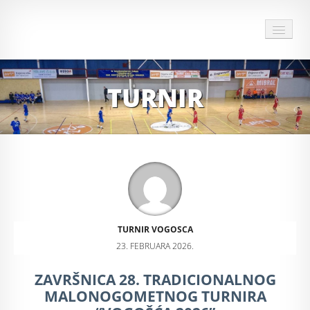
HOME
TURNIR
O TURNIRU
DOKUMENTI TURNIRA
28 TURNIR
ARHIVA
SPONZORI I PRIJATELJI TURNIRA
TURNIR VOGOSCA
23. FEBRUARA 2026.
MULTIMEDIJA
ZAVRŠNICA 28. TRADICIONALNOG
KONTAKT
MALONOGOMETNOG TURNIRA