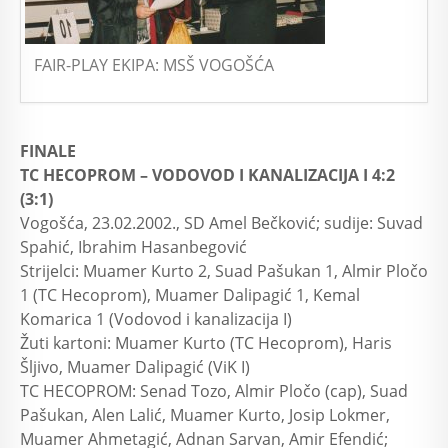
FAIR-PLAY EKIPA: MSŠ VOGOŠĆA
FINALE
TC HECOPROM – VODOVOD I KANALIZACIJA I 4:2
(3:1)
Vogošća, 23.02.2002., SD Amel Bečković; sudije: Suvad
Spahić, Ibrahim Hasanbegović
Strijelci: Muamer Kurto 2, Suad Pašukan 1, Almir Pločo
1 (TC Hecoprom), Muamer Dalipagić 1, Kemal
Komarica 1 (Vodovod i kanalizacija I)
Žuti kartoni: Muamer Kurto (TC Hecoprom), Haris
Šljivo, Muamer Dalipagić (ViK I)
TC HECOPROM: Senad Tozo, Almir Pločo (cap), Suad
Pašukan, Alen Lalić, Muamer Kurto, Josip Lokmer,
Muamer Ahmetagić, Adnan Sarvan, Amir Efendić;