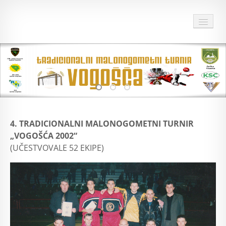
HOME
O TURNIRU
DOKUMENTI TURNIRA
28 TURNIR
4. TRADICIONALNI MALONOGOMETNI TURNIR
„VOGOŠĆA 2002“
ARHIVA
(UČESTVOVALE 52 EKIPE)
SPONZORI I PRIJATELJI TURNIRA
MULTIMEDIJA
KONTAKT