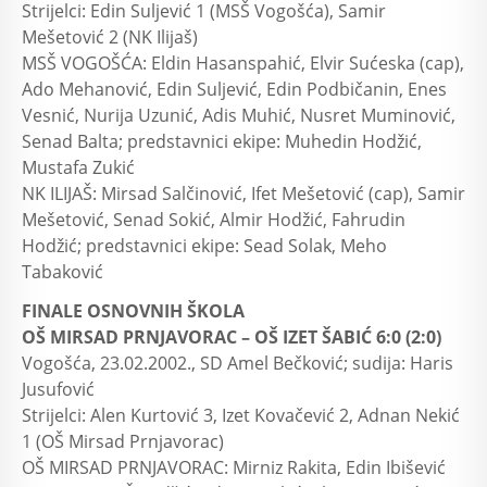
Strijelci: Edin Suljević 1 (MSŠ Vogošća), Samir
Mešetović 2 (NK Ilijaš)
MSŠ VOGOŠĆA: Eldin Hasanspahić, Elvir Sućeska (cap),
Ado Mehanović, Edin Suljević, Edin Podbičanin, Enes
Vesnić, Nurija Uzunić, Adis Muhić, Nusret Muminović,
Senad Balta; predstavnici ekipe: Muhedin Hodžić,
Mustafa Zukić
NK ILIJAŠ: Mirsad Salčinović, Ifet Mešetović (cap), Samir
Mešetović, Senad Sokić, Almir Hodžić, Fahrudin
Hodžić; predstavnici ekipe: Sead Solak, Meho
Tabaković
FINALE OSNOVNIH ŠKOLA
OŠ MIRSAD PRNJAVORAC – OŠ IZET ŠABIĆ 6:0 (2:0)
Vogošća, 23.02.2002., SD Amel Bečković; sudija: Haris
Jusufović
Strijelci: Alen Kurtović 3, Izet Kovačević 2, Adnan Nekić
1 (OŠ Mirsad Prnjavorac)
OŠ MIRSAD PRNJAVORAC: Mirniz Rakita, Edin Ibišević