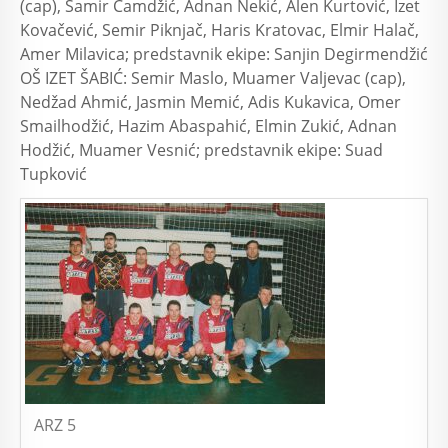
(cap), Samir Čamdžić, Adnan Nekić, Alen Kurtović, Izet
Kovačević, Semir Piknjač, Haris Kratovac, Elmir Halač,
Amer Milavica; predstavnik ekipe: Sanjin Degirmendžić
OŠ IZET ŠABIĆ: Semir Maslo, Muamer Valjevac (cap),
Nedžad Ahmić, Jasmin Memić, Adis Kukavica, Omer
Smailhodžić, Hazim Abaspahić, Elmin Zukić, Adnan
Hodžić, Muamer Vesnić; predstavnik ekipe: Suad
Tupković
ARZ 5