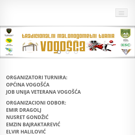
HOME
O TURNIRU
DOKUMENTI TURNIRA
28 TURNIR
ORGANIZATORI TURNIRA:
OPĆINA VOGOŠĆA
ARHIVA
JOB UNIJA VETERANA VOGOŠĆA
SPONZORI I PRIJATELJI TURNIRA
ORGANIZACIONI ODBOR:
EMIR DRAGOLJ
MULTIMEDIJA
NUSRET GONDŽIĆ
EMZIN BAJRAKTAREVIĆ
KONTAKT
ELVIR HALILOVIĆ