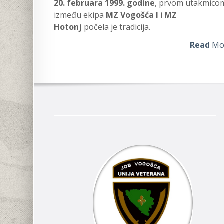
20. februara 1999. godine
, prvom utakmico
između ekipa
MZ Vogošća I
i
MZ
Hotonj
počela je tradicija.
Read
Mo