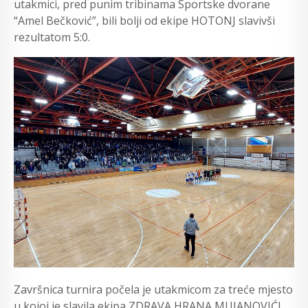
utakmici, pred punim tribinama Sportske dvorane
“Amel Bečković”, bili bolji od ekipe HOTONJ slavivši
rezultatom 5:0.
Završnica turnira počela je utakmicom za treće mjesto
u kojoj je slavila ekipa ZDRAVA HRANA MUJANOVIĆI