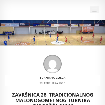
HOME
O TURNIRU
DOKUMENTI TURNIRA
28 TURNIR
ARHIVA
SPONZORI I PRIJATELJI TURNIRA
TURNIR VOGOSCA
23. FEBRUARA 2026.
MULTIMEDIJA
ZAVRŠNICA 28. TRADICIONALNOG
KONTAKT
MALONOGOMETNOG TURNIRA